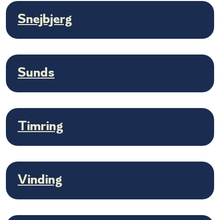
Snejbjerg
Sunds
Timring
Vinding