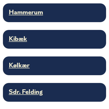
Hammerum
Kibæk
Kølkær
Sdr. Felding